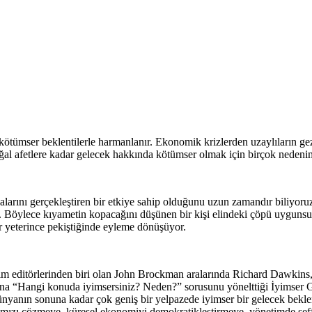
ötümser beklentilerle harmanlanır. Ekonomik krizlerden uzaylıların gez
al afetlere kadar gelecek hakkında kötümser olmak için birçok nedenim
larını gerçekleştiren bir etkiye sahip olduğunu uzun zamandır biliyoruz. 
su. Böylece kıyametin kopacağını düşünen bir kişi elindeki çöpü uyguns
r yeterince pekiştiğinde eyleme dönüşüyor.
im editörlerinden biri olan John Brockman aralarında Richard Dawkins
na “Hangi konuda iyimsersiniz? Neden?” sorusunu yönelttiği İyimser Ge
n dünyanın sonuna kadar çok geniş bir yelpazede iyimser bir gelecek be
zı çözmeye, küresel ekonomiyi demokratikleştirmeye, yönetimde şeffaflı