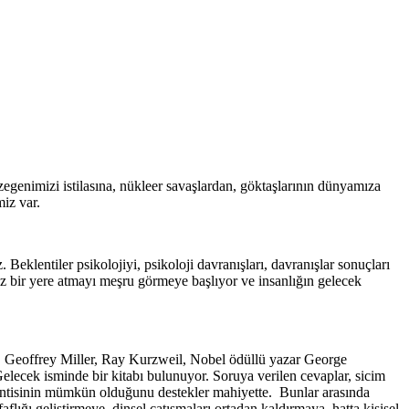
egenimizi istilasına, nükleer savaşlardan, göktaşlarının dünyamıza
iz var.
Beklentiler psikolojiyi, psikoloji davranışları, davranışlar sonuçları
uz bir yere atmayı meşru görmeye başlıyor ve insanlığın gelecek
, Geoffrey Miller, Ray Kurzweil, Nobel ödüllü yazar George
lecek isminde bir kitabı bulunuyor. Soruya verilen cevaplar, sicim
klentisinin mümkün olduğunu destekler mahiyette. Bunlar arasında
ğı geliştirmeye, dinsel çatışmaları ortadan kaldırmaya, hatta kişisel