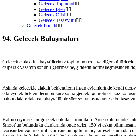
Gelecek Toplumu
Gelecek İşleri
Gelecek Ofisi
Gelecek Tasavvuru
Gelecek Portalı
94. Gelecek Buluşmaları
Gelecekle alakalı tahayyüllerimiz toplumumuzda ve diğer kültürlerde k
çarparak yaşamın sonunu getirmesine, şiddetin normalleşmesinden doğ
Aslında gelecekle alakalı beklentilerin insan eylemlerinde kendi ütopya
etkileyerek beklentilerin bir süre sonra gerçekliği üretmesi söz konu
hakkındaki ortalama tahayyülü bir süre sonra tasavvura ve bu tasavvu
Halbuki iyimser bir gelecek çok daha mümkün. Amerikalı popüler bil
Smoot’un bulunduğu alanlarında önde gelen 150’yi aşkın bilim insanı
teorisinden eğitime, nüfus artışından tıp bilimine, küresel ısınmada
Kuzey Kutbu’ndaki buz örtüsünü yeniden soğutmaya, enerji sorunlarımı