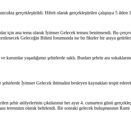
kta gerçekleştirildi. Hibrit olarak gerçekleştirilen çalıştaya 5 ilden 13
ar için ana tema olarak İyimser Gelecek teması benimsendi. Bu çerçeved
zenlenecek Geleceğin Bilimi forumunda ise bu fikirler bir araya getiril
er ve kurumlar yaşadığımız şehirlerde saklı. Bunları şehrin ara sokaklar
z şehirlerde İyimser Gelecek ihtimalini besleyen kaynakları tespit eder
len şehir atölyelerinin çıktılarının her ayın 4. cumartesi günü gerçekleş
eması terennüm olarak belirlendi. Bir sonraki gelecek buluşmasının Ram