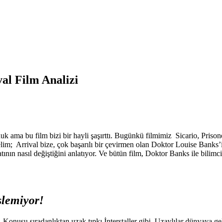
val Film Analizi
uk ama bu film bizi bir hayli şaşırttı. Bugünkü filmimiz Sicario, Prison
lim; Arrival bize, çok başarılı bir çevirmen olan Doktor Louise Banks
ının nasıl değiştiğini anlatıyor. Ve bütün film, Doktor Banks ile bilimc
şlemiyor!
i. Konusu sıradanlıktan uzak tıpkı İnterstaller gibi. Uzaylılar dünyaya 