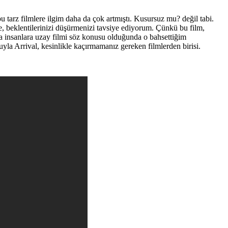
bu tarz filmlere ilgim daha da çok artmıştı. Kusursuz mu? değil tabi.
e, beklentilerinizi düşürmenizi tavsiye ediyorum. Çünkü bu film,
ama insanlara uzay filmi söz konusu olduğunda o bahsettiğim
nuyla Arrival, kesinlikle kaçırmamanız gereken filmlerden birisi.