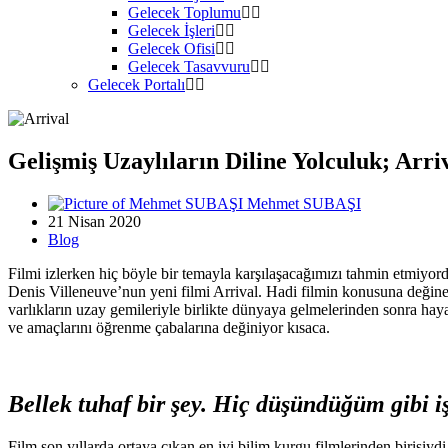
Gelecek Toplumu
Gelecek İşleri
Gelecek Ofisi
Gelecek Tasavvuru
Gelecek Portalı
Gelişmiş Uzaylıların Diline Yolculuk; Arri
Mehmet SUBAŞI
21 Nisan 2020
Blog
Filmi izlerken hiç böyle bir temayla karşılaşacağımızı tahmin etmiyord
Denis Villeneuve’nun yeni filmi Arrival. Hadi filmin konusuna değine
varlıkların uzay gemileriyle birlikte dünyaya gelmelerinden sonra hayat
ve amaçlarını öğrenme çabalarına değiniyor kısaca.
Bellek tuhaf bir şey. Hiç düşündüğüm gibi i
Film son yıllarda ortaya çıkan en iyi bilim kurgu filmlerinden birisiyd