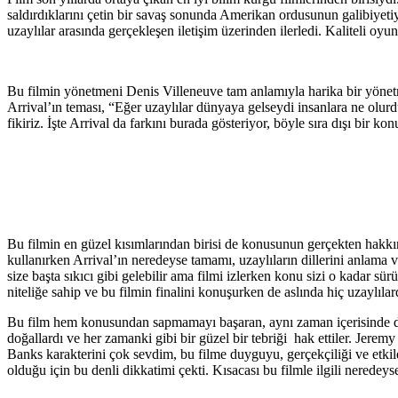
saldırdıklarını çetin bir savaş sonunda Amerikan ordusunun galibiyetiy
uzaylılar arasında gerçekleşen iletişim üzerinden ilerledi. Kaliteli oyu
Bu filmin yönetmeni Denis Villeneuve tam anlamıyla harika bir yönet
Arrival’ın teması, “Eğer uzaylılar dünyaya gelseydi insanlara ne olur
fikiriz. İşte Arrival da farkını burada gösteriyor, böyle sıra dışı bir 
Bu filmin en güzel kısımlarından birisi de konusunun gerçekten hakkın
kullanırken Arrival’ın neredeyse tamamı, uzaylıların dillerini anlama ve
size başta sıkıcı gibi gelebilir ama filmi izlerken konu sizi o kadar sür
niteliğe sahip ve bu filmin finalini konuşurken de aslında hiç uzaylıla
Bu film hem konusundan sapmamayı başaran, aynı zaman içerisinde d
doğallardı ve her zamanki gibi bir güzel bir tebriği hak ettiler. Je
Banks karakterini çok sevdim, bu filme duyguyu, gerçekçiliği ve etkileyi
olduğu için bu denli dikkatimi çekti. Kısacası bu filmle ilgili neredeys