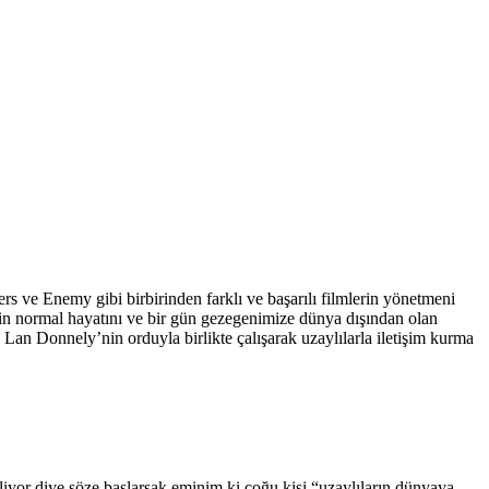
ers ve Enemy gibi birbirinden farklı ve başarılı filmlerin yönetmeni
’in normal hayatını ve bir gün gezegenimize dünya dışından olan
i Lan Donnely’nin orduyla birlikte çalışarak uzaylılarla iletişim kurma
geliyor diye söze başlarsak eminim ki çoğu kişi “uzaylıların dünyaya