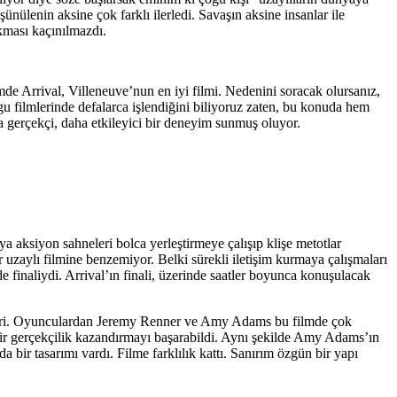
nülenin aksine çok farklı ilerledi. Savaşın aksine insanlar ile
ıkması kaçınılmazdı.
 Arrival, Villeneuve’nun en iyi filmi. Nedenini soracak olursanız,
gu filmlerinde defalarca işlendiğini biliyoruz zaten, bu konuda hem
aha gerçekçi, daha etkileyici bir deneyim sunmuş oluyor.
 aksiyon sahneleri bolca yerleştirmeye çalışıp klişe metotlar
ir uzaylı filmine benzemiyor. Belki sürekli iletişim kurmaya çalışmaları
 de finaliydi. Arrival’ın finali, üzerinde saatler boyunca konuşulacak
 biri. Oyunculardan Jeremy Renner ve Amy Adams bu filmde çok
bir gerçekçilik kazandırmayı başarabildi. Aynı şekilde Amy Adams’ın
a bir tasarımı vardı. Filme farklılık kattı. Sanırım özgün bir yapı