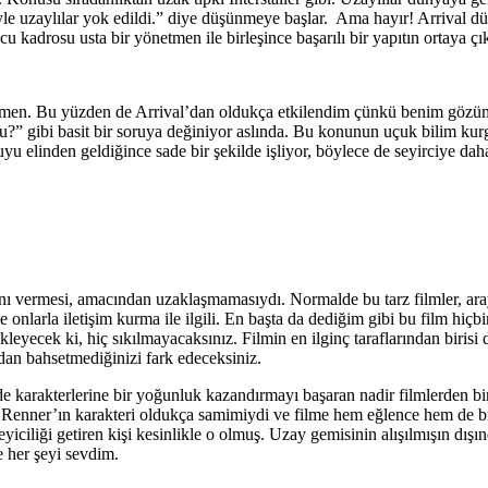
le uzaylılar yok edildi.” diye düşünmeye başlar. Ama hayır! Arrival düşü
ncu kadrosu usta bir yönetmen ile birleşince başarılı bir yapıtın ortaya ç
men. Bu yüzden de Arrival’dan oldukça etkilendim çünkü benim gözümde
du?” gibi basit bir soruya değiniyor aslında. Bu konunun uçuk bilim kur
konuyu elinden geldiğince sade bir şekilde işliyor, böylece de seyirciye d
ı vermesi, amacından uzaklaşmamasıydı. Normalde bu tarz filmler, araya
 onlarla iletişim kurma ile ilgili. En başta da dediğim gibi bu film hiçb
ükleyecek ki, hiç sıkılmayacaksınız. Filmin en ilginç taraflarından birisi
rdan bahsetmediğinizi fark edeceksiniz.
e karakterlerine bir yoğunluk kazandırmayı başaran nadir filmlerden
remy Renner’ın karakteri oldukça samimiydi ve filme hem eğlence hem de 
ciliği getiren kişi kesinlikle o olmuş. Uzay gemisinin alışılmışın dışınd
e her şeyi sevdim.