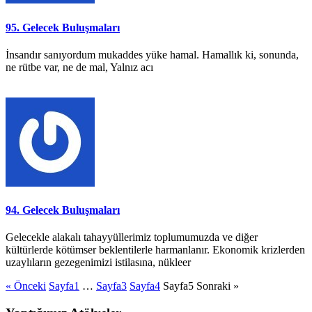
95. Gelecek Buluşmaları
İnsandır sanıyordum mukaddes yüke hamal. Hamallık ki, sonunda,
ne rütbe var, ne de mal, Yalnız acı
94. Gelecek Buluşmaları
Gelecekle alakalı tahayyüllerimiz toplumumuzda ve diğer
kültürlerde kötümser beklentilerle harmanlanır. Ekonomik krizlerden
uzaylıların gezegenimizi istilasına, nükleer
« Önceki
Sayfa
1
…
Sayfa
3
Sayfa
4
Sayfa
5
Sonraki »