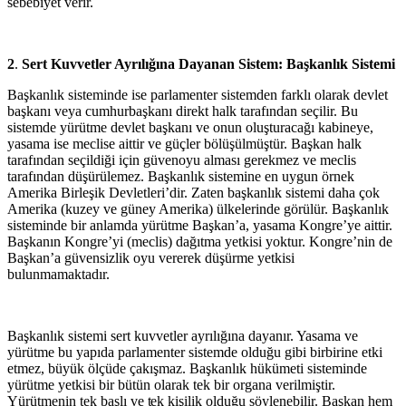
sebebiyet verir.
2
.
Sert Kuvvetler Ayrılığına Dayanan Sistem: Başkanlık Sistemi
Başkanlık sisteminde ise parlamenter sistemden farklı olarak devlet
başkanı veya cumhurbaşkanı direkt halk tarafından seçilir. Bu
sistemde yürütme devlet başkanı ve onun oluşturacağı kabineye,
yasama ise meclise aittir ve güçler bölüşülmüştür. Başkan halk
tarafından seçildiği için güvenoyu alması gerekmez ve meclis
tarafından düşürülemez. Başkanlık sistemine en uygun örnek
Amerika Birleşik Devletleri’dir. Zaten başkanlık sistemi daha çok
Amerika (kuzey ve güney Amerika) ülkelerinde görülür. Başkanlık
sisteminde bir anlamda yürütme Başkan’a, yasama Kongre’ye aittir.
Başkanın Kongre’yi (meclis) dağıtma yetkisi yoktur. Kongre’nin de
Başkan’a güvensizlik oyu vererek düşürme yetkisi
bulunmamaktadır.
Başkanlık sistemi sert kuvvetler ayrılığına dayanır. Yasama ve
yürütme bu yapıda parlamenter sistemde olduğu gibi birbirine etki
etmez, büyük ölçüde çakışmaz. Başkanlık hükümeti sisteminde
yürütme yetkisi bir bütün olarak tek bir organa verilmiştir.
Yürütmenin tek
başlı
ve
tek
kişilik
olduğu
söylenebilir. Başkan hem