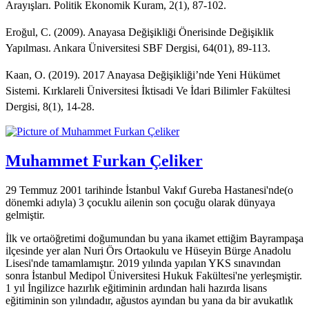
Arayışları. Politik Ekonomik Kuram, 2(1), 87-102.
Eroğul, C. (2009). Anayasa Değişikliği Önerisinde Değişiklik
Yapılması. Ankara Üniversitesi SBF Dergisi, 64(01), 89-113.
Kaan, O. (2019). 2017 Anayasa Değişikliği’nde Yeni Hükümet
Sistemi. Kırklareli Üniversitesi İktisadi Ve İdari Bilimler Fakültesi
Dergisi, 8(1), 14-28.
Muhammet Furkan Çeliker
29 Temmuz 2001 tarihinde İstanbul Vakıf Gureba Hastanesi'nde(o
dönemki adıyla) 3 çocuklu ailenin son çocuğu olarak dünyaya
gelmiştir.
İlk ve ortaöğretimi doğumundan bu yana ikamet ettiğim Bayrampaşa
ilçesinde yer alan Nuri Örs Ortaokulu ve Hüseyin Bürge Anadolu
Lisesi'nde tamamlamıştır. 2019 yılında yapılan YKS sınavından
sonra İstanbul Medipol Üniversitesi Hukuk Fakültesi'ne yerleşmiştir.
1 yıl İngilizce hazırlık eğitiminin ardından hali hazırda lisans
eğitiminin son yılındadır, ağustos ayından bu yana da bir avukatlık