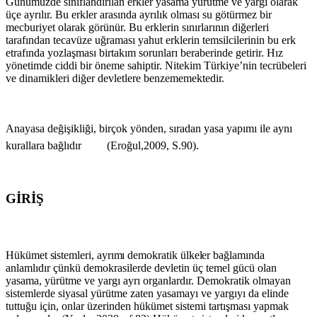
Günümüzde sınıflandırılan erkler yasama yürütme ve yargı olarak
üçe ayrılır. Bu erkler arasında ayrılık olması su götürmez bir
mecburiyet olarak görünür. Bu erklerin sınırlarının diğerleri
tarafından tecavüze uğraması yahut erklerin temsilcilerinin bu erk
etrafında yozlaşması birtakım sorunları beraberinde getirir. Hız
yönetimde ciddi bir öneme sahiptir. Nitekim Türkiye’nin tecrübeleri
ve dinamikleri diğer devletlere benzememektedir.
Anayasa değişikliği, birçok yönden, sıradan yasa yapımı ile aynı
kurallara bağlıdır (Eroğul,2009, S.90).
GİRİŞ
Hükümet
sistemleri,
ayrımı
demokratik
ülkeler
bağlamında
anlamlıdır çünkü demokrasilerde devletin üç temel gücü olan
yasama, yürütme ve yargı ayrı organlardır. Demokratik olmayan
sistemlerde siyasal yürütme zaten yasamayı ve yargıyı da elinde
tuttuğu için, onlar üzerinden hükümet sistemi tartışması yapmak