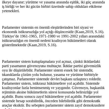
ilkeye dayanır; yürütme ve yasama arasında eşitlik, iki güç arasında
iş birliği ve her iki gücün birbiri üzerinde sahip oldukları etkileme
yetenekleri.
Parlamenter sistemin en önemli eleştirilerinden biri siyasi ve
ekonomik istikrarsızlığa yol açtığı düşüncesidir (Kaan,2019, S.16).
Türkiye’de 1961-1965, 1971-1980 ve 1991-2002 yılları arasındaki
istikrarsızlığın en önemli nedeni koalisyon hükümetleri olarak
gösterilmektedir (Kaan,2019, S.16).
Parlamenter sistem kutuplaşmalara yol açmaz, çünkü iktidardaki
parti yasamanın
güvenoyuna
muhtaçtır.
İktidar
partisi
güvensizlik
oyu ile düşürülebilir. Parlamenter sistem esnek bir sistemdir,
tıkanıklarda çözüm yolu bulunur, yasama ve yürütme birbiriyle
çatışmaz. Parlamenter sistemde devlet başkanı uzlaştırıcı roldedir.
Parlamenter sistem, istikrasız hükümetlere yol açabilir. Sistemde
koalisyonlar fazla benimsenmiş ve yaygındır. Güvenoyu, başkanlık
rejiminin aksine hükümetlerin süresi konusunda belirsizliğe yol
açabilir. Bunu sonucu zayıf hükümetlere yol açabilir. Parlamenter
sistemde hesap sorabilirdik, önceden bilebilirdik gibi
demokratik
araçlar
eksiktir.
Bu
sebepten
parlamenter
sistem
zayıf
demokrasilere