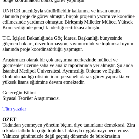
bölge koordinatörü olarak görev yapmıştır.
UNHCR aracılığıyla sürdürülebilir kalkınma ve insan onuru
alanında proje de görev almıştır, birçok projenin yazımı ve koordine
edilmesinde yardımcı olmuştur. Birleşmiş Milletler Mülteci Yüksek
Komiserliğinde gençlik liderliği sertifikası almıştır.
T.C. İçişleri Bakanlığında Göç İdaresi Başkanlığı bünyesinde
göçmen hakları, dezenformasyon, savunuculuk ve toplumsal uyum
alanında proje koordinatörlüğü yapmıştır.
Araştırmacı olarak bir çok araştırma merkezinde mülteci ve
göçmenler üzerine saha ve analiz raporlarında yer almıştır. Şu anda
İstanbul Medipol Üniversitesi, Ayrımcılığı Önleme ve Eşitlik
Ombudsmanlığı ofisinin idari personeli olarak görev yapmakta ve
yüksek lisans eğitimine devam etmektedir.
Geleceğin Bilimi
Siyasal Teoriler Araştırmacısı
Tüm yazılar
ÖZET
Tadından yenmeyen yönetim biçimi diye tanımlanır demokrasi. Zira
o kadar tatlıdır ki çoğu topluluk hakkıyla uygulamayı beceremez.
Yalnızca günümüzde değil geçmiş dönemde de bürokrasinin