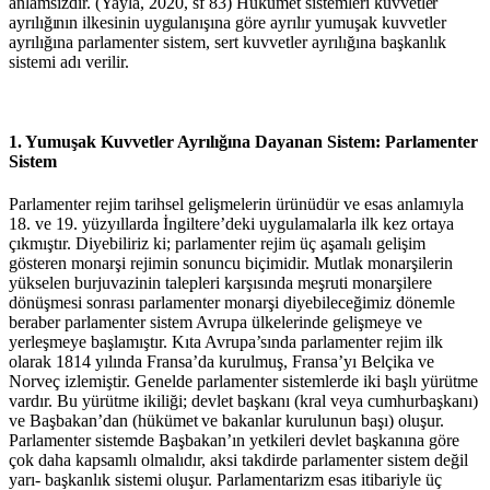
anlamsızdır. (Yayla, 2020, sf 83) Hükümet sistemleri
kuvvetler
ayrılığının
ilkesinin
uygulanışına
göre ayrılır yumuşak kuvvetler
ayrılığına parlamenter sistem, sert kuvvetler ayrılığına başkanlık
sistemi adı verilir.
1. Yumuşak Kuvvetler Ayrılığına Dayanan Sistem: Parlamenter
Sistem
Parlamenter rejim tarihsel gelişmelerin ürünüdür ve esas anlamıyla
18. ve 19. yüzyıllarda İngiltere’deki uygulamalarla ilk kez ortaya
çıkmıştır. Diyebiliriz ki; parlamenter rejim üç aşamalı gelişim
gösteren monarşi rejimin sonuncu biçimidir. Mutlak monarşilerin
yükselen burjuvazinin talepleri karşısında meşruti monarşilere
dönüşmesi sonrası parlamenter monarşi diyebileceğimiz dönemle
beraber parlamenter sistem Avrupa ülkelerinde gelişmeye ve
yerleşmeye başlamıştır. Kıta Avrupa’sında parlamenter rejim ilk
olarak 1814 yılında Fransa’da kurulmuş, Fransa’yı Belçika ve
Norveç izlemiştir. Genelde parlamenter sistemlerde iki başlı yürütme
vardır. Bu yürütme ikiliği; devlet başkanı (kral veya cumhurbaşkanı)
ve Başbakan’dan
(hükümet
ve
bakanlar kurulunun başı) oluşur.
Parlamenter sistemde Başbakan’ın yetkileri devlet başkanına göre
çok daha kapsamlı olmalıdır, aksi takdirde parlamenter sistem değil
yarı- başkanlık sistemi oluşur. Parlamentarizm esas itibariyle üç