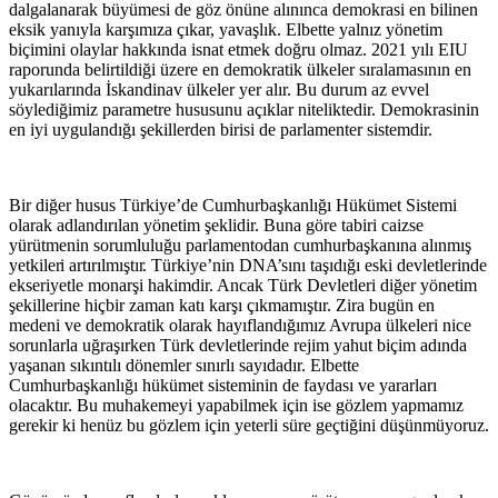
dalgalanarak büyümesi de göz önüne alınınca demokrasi en bilinen
eksik yanıyla karşımıza çıkar, yavaşlık. Elbette yalnız yönetim
biçimini olaylar hakkında isnat etmek doğru olmaz. 2021 yılı EIU
raporunda belirtildiği üzere en demokratik ülkeler sıralamasının en
yukarılarında İskandinav ülkeler yer alır. Bu durum az evvel
söylediğimiz parametre hususunu açıklar niteliktedir. Demokrasinin
en iyi uygulandığı şekillerden birisi de parlamenter sistemdir.
Bir diğer husus Türkiye’de Cumhurbaşkanlığı Hükümet Sistemi
olarak adlandırılan yönetim şeklidir. Buna göre tabiri caizse
yürütmenin sorumluluğu parlamentodan cumhurbaşkanına
alınmış
yetkileri artırılmıştır. Türkiye’nin
DNA’sını taşıdığı eski devletlerinde
ekseriyetle monarşi hakimdir. Ancak Türk Devletleri diğer yönetim
şekillerine hiçbir zaman katı karşı çıkmamıştır. Zira bugün en
medeni ve demokratik olarak hayıflandığımız Avrupa ülkeleri nice
sorunlarla uğraşırken Türk devletlerinde rejim yahut biçim adında
yaşanan sıkıntılı dönemler sınırlı sayıdadır. Elbette
Cumhurbaşkanlığı hükümet sisteminin de faydası ve yararları
olacaktır. Bu muhakemeyi yapabilmek için ise gözlem yapmamız
gerekir ki henüz bu gözlem için yeterli süre geçtiğini düşünmüyoruz.