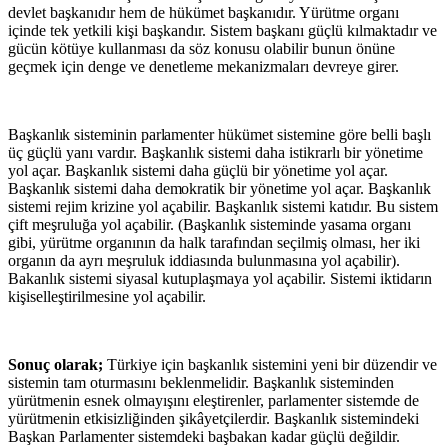
devlet başkanıdır hem de hükümet başkanıdır. Yürütme organı
içinde tek yetkili kişi başkandır. Sistem başkanı güçlü kılmaktadır ve
gücün kötüye kullanması da söz konusu olabilir bunun önüne
geçmek için denge ve denetleme mekanizmaları devreye girer.
Başkanlık
sisteminin
parlamenter
hükümet
sistemine göre belli başlı
üç güçlü yanı vardır. Başkanlık sistemi daha istikrarlı bir yönetime
yol açar. Başkanlık sistemi daha güçlü bir yönetime
yol
açar.
Başkanlık
sistemi
daha
demokratik
bir
yönetime
yol
açar. Başkanlık
sistemi rejim krizine yol açabilir. Başkanlık sistemi katıdır. Bu sistem
çift meşruluğa yol açabilir. (Başkanlık sisteminde yasama organı
gibi, yürütme organının da halk tarafından seçilmiş olması, her iki
organın da ayrı meşruluk iddiasında bulunmasına yol açabilir).
Bakanlık sistemi siyasal kutuplaşmaya yol açabilir. Sistemi iktidarın
kişiselleştirilmesine yol açabilir.
Sonuç olarak;
Türkiye için başkanlık sistemini yeni bir düzendir ve
sistemin tam oturmasını beklenmelidir. Başkanlık sisteminden
yürütmenin esnek olmayışını eleştirenler, parlamenter sistemde de
yürütmenin etkisizliğinden şikâyetçilerdir. Başkanlık sistemindeki
Başkan Parlamenter sistemdeki başbakan kadar güçlü değildir.