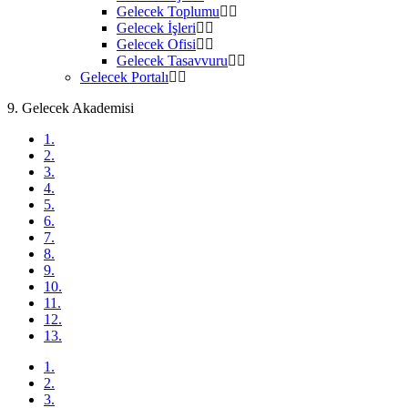
Gelecek Toplumu
Gelecek İşleri
Gelecek Ofisi
Gelecek Tasavvuru
Gelecek Portalı
9. Gelecek Akademisi
1.
2.
3.
4.
5.
6.
7.
8.
9.
10.
11.
12.
13.
1.
2.
3.