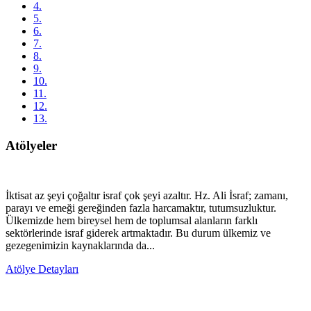
4.
5.
6.
7.
8.
9.
10.
11.
12.
13.
Atölyeler
İktisat az şeyi çoğaltır israf çok şeyi azaltır. Hz. Ali İsraf; zamanı,
parayı ve emeği gereğinden fazla harcamaktır, tutumsuzluktur.
Ülkemizde hem bireysel hem de toplumsal alanların farklı
sektörlerinde israf giderek artmaktadır. Bu durum ülkemiz ve
gezegenimizin kaynaklarında da...
Atölye Detayları